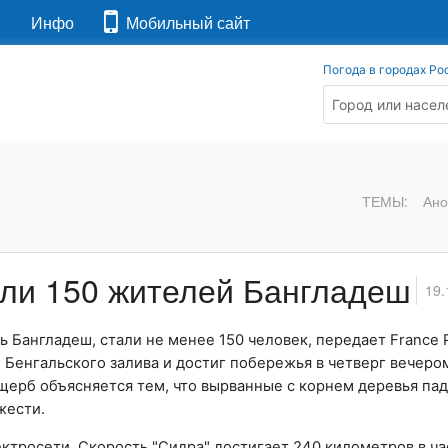
я
Инфо
Мобильный сайт
Погода в городах Ро
ТЕМЫ:
Ано
ели 150 жителей Бангладеш
19.
ть
Бангладеш
, стали не менее 150 человек, передает France 
ы
Бенгальского залива
и достиг побережья в четверг вечеро
Ущерб объясняется тем, что вырванные с корнем деревья па
жести.
ектросети. Скорость
"Сидра"
достигает 240 километров в ча