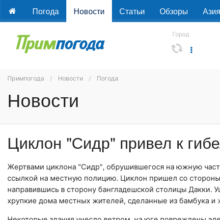
Погода
Новости
Статьи
Обзоры
Ази
Город
Примпогода
Новости
Погода
Новости
Циклон "Сидр" привел к гиб
Жертвами циклона
"
Сидр
"
, обрушившегося на южную час
ссылкой на местную полицию. Циклон пришел со сторон
направившись в сторону бангладешской столицы
Дакки
. 
хрупкие дома местных жителей, сделанные из бамбука и 
Некоторые здания унесло ветром, на юге повреждены эл