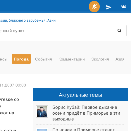
ссии, ближнего зарубежья, Азии
нсы
Погода
События
Комментарии
Экология
Азия
11.2007 09:00
Актуальные темы
Presse со
м,
Борис Кубай: Первое дыхание
дают на
осени придёт в Приморье в эти
выходные
По ночам в Приморье станет
с, сотни