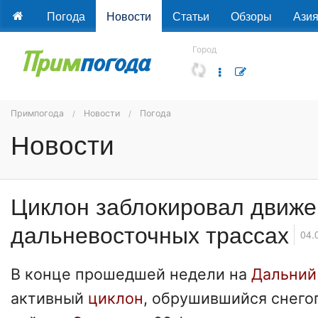
Погода
Новости
Статьи
Обзоры
Ази
Город
Примпогода
Новости
Погода
Новости
Циклон заблокировал движе
дальневосточных трассах
04.
В конце прошедшей недели на
Дальний
активный
циклон
, обрушившийся снего