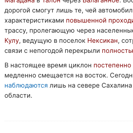
Магадана
в
Талон
через
Балаганное
. Во
дорогой смогут лишь те, чей автомоби
характеристиками
повышенной проход
трассу, пролегающую через населенны
Кулу
, ведущую в поселок
Нексикан
, со
связи с непогодой перекрыли
полност
В настоящее время циклон
постепенно 
медленно смещается на восток. Сегодн
наблюдаются
лишь на севере Сахалина
области.