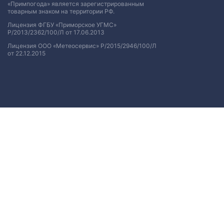
«Примпогода» является зарегистрированным
товарным знаком на территории РФ.
Лицензия ФГБУ «Приморское УГМС»
Р/2013/2362/100/Л от 17.06.2013
Лицензия ООО «Метеосервис» Р/2015/2946/100/Л
от 22.12.2015