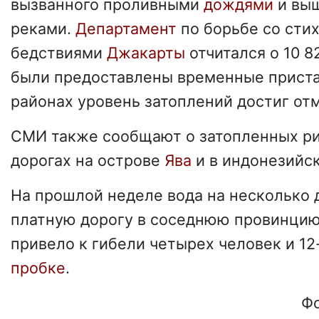
вызванного проливными
дождями
и вы
реками.
Департамент
по борьбе со ст
бедствиями
Джакарты
отчитался о 10 
были предоставлены временные приста
районах уровень затоплений достиг отм
СМИ также сообщают о затопленных ри
дорогах на острове
Ява
и в индонезийс
На прошлой неделе вода на несколько
платную дорогу в соседнюю провинци
привело к гибели четырех человек и 1
пробке
.
Фо