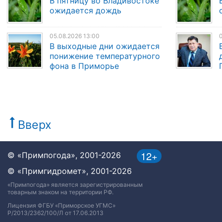
В пятницу во Владивостоке
ожидается дождь
05.08.2026 13:00
0
В выходные дни ожидается
понижение температурного
фона в Приморье
Вверх
12+
© «Примпогода», 2001-2026
© «Примгидромет», 2001-2026
«Примпогода» является зарегистрированным
товарным знаком на территории РФ.
Лицензия ФГБУ «Приморское УГМС»
Р/2013/2362/100/Л от 17.06.2013