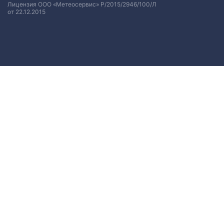
Лицензия ООО «Метеосервис» Р/2015/2946/100/Л
от 22.12.2015