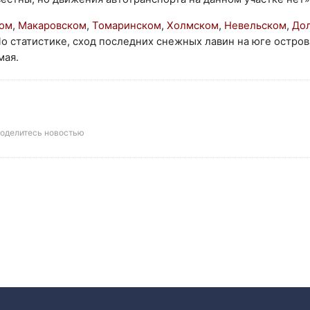
ком
,
Макаровском
,
Томаринском
,
Холмском
,
Невельском
,
До
По статистике, сход последних снежных лавин на юге остро
мая.
оделитесь новостью