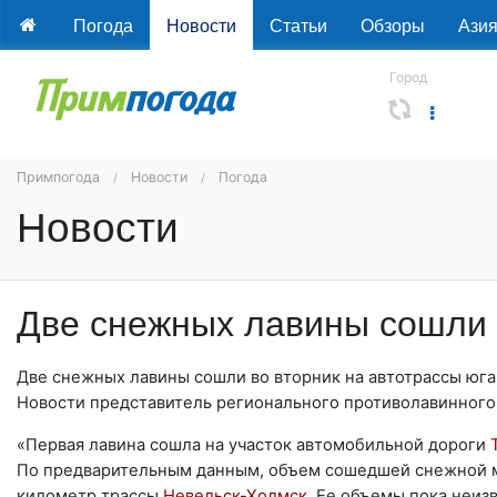
Погода
Новости
Статьи
Обзоры
Ази
Город
Примпогода
Новости
Погода
Новости
Две снежных лавины сошли 
Две снежных лавины сошли во вторник на автотрассы юг
Новости представитель регионального противолавинного
«Первая лавина сошла на участок автомобильной дороги
По предварительным данным, объем сошедшей снежной ма
километр трассы
Невельск-Холмск
. Ее объемы пока неиз