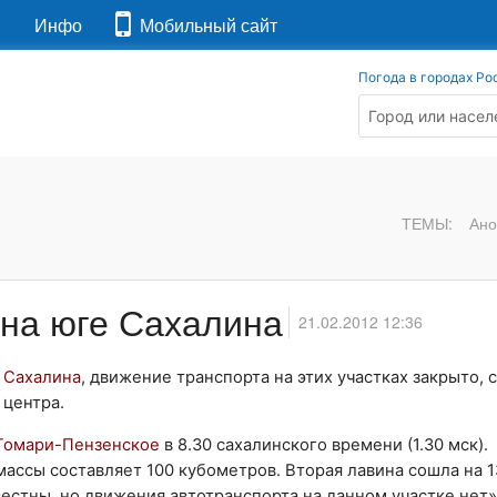
я
Инфо
Мобильный сайт
Погода в городах Ро
ТЕМЫ:
Ано
на юге Сахалина
21.02.2012 12:36
а
Сахалина
, движение транспорта на этих участках закрыто,
 центра.
Томари-Пензенское
в 8.30 сахалинского времени (1.30 мск).
ссы составляет 100 кубометров. Вторая лавина сошла на 1
вестны, но движения автотранспорта на данном участке нет»