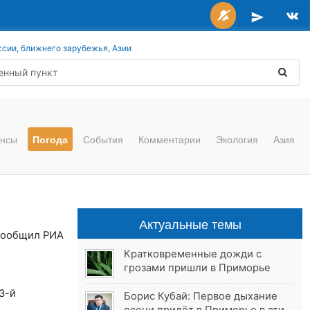
ссии, ближнего зарубежья, Азии
нсы
Погода
События
Комментарии
Экология
Азия
Актуальные темы
 сообщил РИА
Кратковременные дожди с
грозами пришли в Приморье
3-й
Борис Кубай: Первое дыхание
.