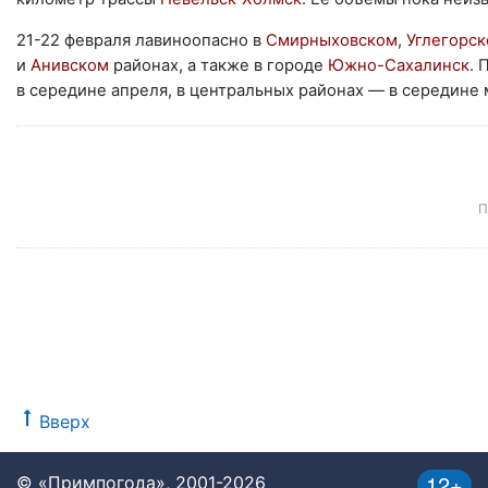
21-22 февраля лавиноопасно в
Смирныховском
,
Углегорс
и
Анивском
районах, а также в городе
Южно-Сахалинск
. 
в середине апреля, в центральных районах — в середине 
П
Вверх
12+
© «Примпогода», 2001-2026