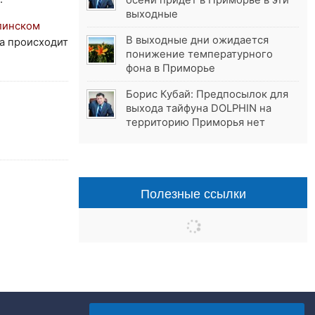
осени придёт в Приморье в эти
выходные
линском
В выходные дни ожидается
ва происходит
понижение температурного
фона в Приморье
Борис Кубай: Предпосылок для
выхода тайфуна DOLPHIN на
территорию Приморья нет
Полезные ссылки