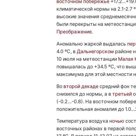
восточном побережье
+17.2...+19
климатической нормы на 2.1-2.7 
высокие значения среднемесячн
были перекрыты на метеостанц
Преображение
.
Аномально жаркой выдалась
пер
4.0 ºC, в
Дальнегорском
районе н
10 июля на метеостанции
Малая 
повышалась до +34.5 ºC, что вы
максимума для этой местности на 
Во
второй декаде
средний фон т
снизился до нормы, а в
третьей
о
(-0.2…-0.8). На восточном побе
положительная аномалия до 1.0…2
Температура воздуха
ночью
сост
восточных районах в первой пол