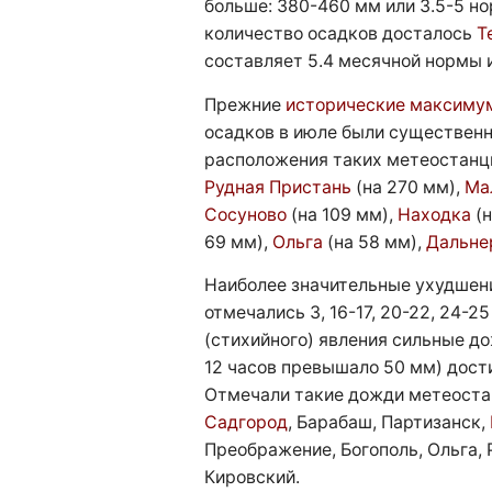
больше: 380-460 мм или 3.5-5 н
количество осадков досталось
Т
составляет 5.4 месячной нормы и
Прежние
исторические максим
осадков в июле были существенн
расположения таких метеостанц
Рудная Пристань
(на 270 мм),
Ма
Сосуново
(на 109 мм),
Находка
(
69 мм),
Ольга
(на 58 мм),
Дальне
Наиболее значительные ухудшен
отмечались 3, 16-17, 20-22, 24-2
(стихийного) явления сильные до
12 часов превышало 50 мм) дости
Отмечали такие дожди метеост
Садгород
, Барабаш, Партизанск,
Преображение, Богополь, Ольга, 
Кировский.