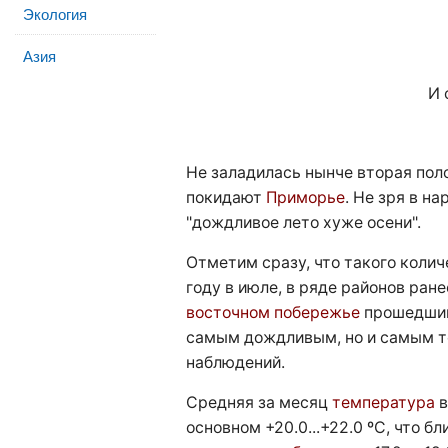
Экология
Азия
И 
Не заладилась нынче вторая поло
покидают
Приморье
. Не зря в на
"дождливое лето хуже осени".
Отметим сразу, что такого коли
году в июле, в ряде районов ране
восточном побережье
прошедший
самым дождливым, но и самым т
наблюдений.
Средняя за месяц
температура
в
основном +20.0...+22.0 ºC, что бл