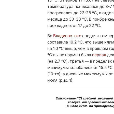
13 ºC. В период 11-13.07 на севе
температура понижалась до 3-7 
прогревался до 23-28 ºC, в отде
месяца до 30-33 ºC. В прибрежн
прохладнее: от 17 до 22 ºC.
Во
Владивостоке
средняя темпер
составила 19.2 ºC, что выше клим
на 1.0 ºC выше, чем в прошлом го
ºC выше нормы) была
первая
дек
(на 2.7 ºC), третья — в пределах
минимумы колебались от 15.5 ºC 
(10-го), а дневные максимумы от 17
июля (рис. 1).