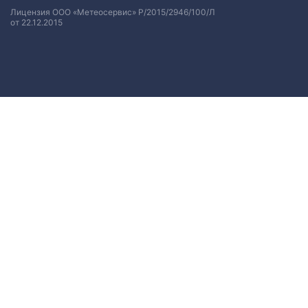
Лицензия ООО «Метеосервис» Р/2015/2946/100/Л
от 22.12.2015