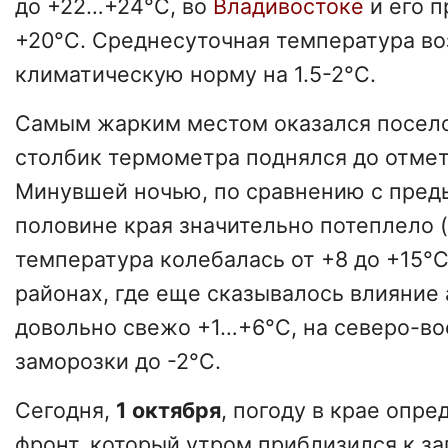
до +22…+24°C, во
Владивостоке
и его 
+20°C. Среднесуточная температура в
климатическую норму на 1.5-2°C.
Самым жарким местом оказался посел
столбик термометра поднялся до отмет
Минувшей ночью, по сравнению с пред
половине края значительно потеплело (
температура колебалась от +8 до +15°C
районах, где еще сказывалось влияние
довольно свежо +1…+6°C, на северо-во
заморозки до -2°C.
Сегодня,
1 октября
, погоду в крае опр
фронт, который утром приблизился к з