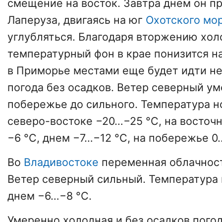
смещение на восток. Завтра днем он п
Лаперуза, двигаясь на юг
Охотского мо
углубляться. Благодаря вторжению холо
температурный фон в крае понизится на
в Приморье местами еще будет идти не
погода без осадков. Ветер северный ум
побережье до сильного. Температура н
северо-востоке −20…−25 °C, на восточ
−6 °C, днем −7…−12 °C, на побережье 0
Во
Владивостоке
переменная облачност
Ветер северный сильный. Температура 
днем −6…−8 °C.
Умеренно холодная и без осадков погод