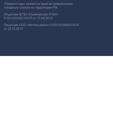
«Примпогода» является зарегистрированным
товарным знаком на территории РФ.
Лицензия ФГБУ «Приморское УГМС»
Р/2013/2362/100/Л от 17.06.2013
Лицензия ООО «Метеосервис» Р/2015/2946/100/Л
от 22.12.2015