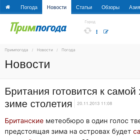
Погода
Новости
Статьи
Обзоры
Ази
Город
Примпогода
Новости
Погода
Новости
Британия готовится к самой
зиме столетия
20.11.2013 11:08
Британские
метеобюро в один голос тве
предстоящая зима на островах будет
с