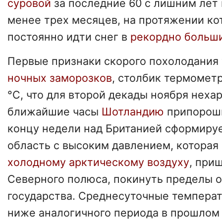
суровой
за последние 60 с лишним лет 
менее трех месяцев, на протяжении ко
постоянно идти снег в
рекордно больш
Первые признаки скорого похолодания
ночных заморозков
, столбик термомет
°С, что для второй декады ноября нехар
ближайшие часы
Шотландию
припороши
концу недели над Британией сформиру
область с высоким давлением, которая
холодному арктическому воздуху
, при
Северного полюса, покинуть пределы 
государства. Среднесуточные температ
ниже аналогичного периода в прошлом 