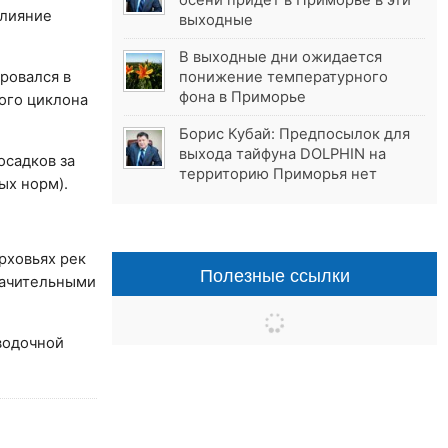
осени придёт в Приморье в эти
влияние
выходные
В выходные дни ожидается
ровался в
понижение температурного
фона в Приморье
кого циклона
Борис Кубай: Предпосылок для
выхода тайфуна DOLPHIN на
осадков за
территорию Приморья нет
ых норм).
рховьях рек
Полезные ссылки
начительными
водочной