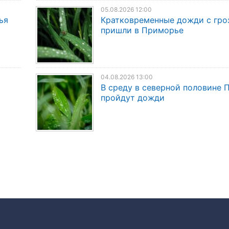
05.08.2026 12:00
ья
Кратковременные дожди с гро
пришли в Приморье
04.08.2026 13:00
В среду в северной половине
пройдут дожди