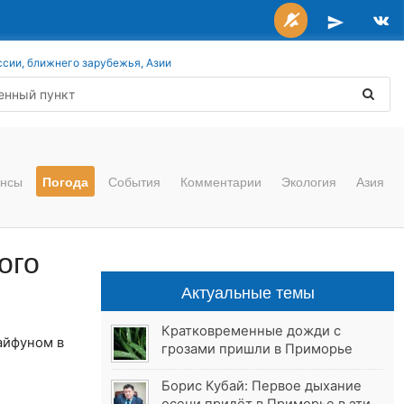
ссии, ближнего зарубежья, Азии
нсы
Погода
События
Комментарии
Экология
Азия
ого
Актуальные темы
Кратковременные дожди с
айфуном в
грозами пришли в Приморье
Борис Кубай: Первое дыхание