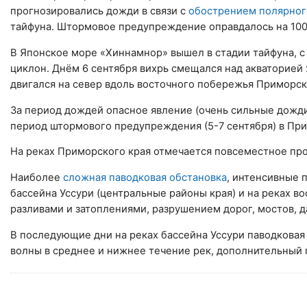
прогнозировались дожди в связи с
обострением полярног
тайфуна. Штормовое предупреждение оправдалось на 10
В Японское море «Хиннамнор» вышел в стадии тайфуна, с 
циклон. Днём 6 сентября вихрь смещался над акваторией 
двигался на север вдоль восточного побережья Приморск
За период дождей опасное явление (очень сильные дожди
период штормового предупреждения (5-7 сентября) в Прим
На реках Приморского края отмечается повсеместное пр
Наиболее
сложная паводковая обстановка
, интенсивные 
бассейна Уссури (центральные районы края) и на реках в
разливами и затоплениями, разрушением дорог, мостов, 
В последующие дни на реках бассейна Уссури паводковая
волны в среднее и нижнее течение рек, дополнительный п