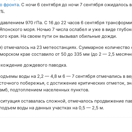
о фронта
. С ночи 6 сентября до ночи 7 сентября ожидалось 
0%.
давлением 970 гПа. С 16 до 22 часов 6 сентября трансформи
Японского моря. Ночью 7 числа ослабел и уже в виде глубо
ого края. На своем пути он вызывал обильные дожди.
) отмечалось на 23 метеостанциях. Суммарное количество 
орском крае составило от 50 до 335 мм (до 2 — 2,5 месячн
охождение дождевого паводка.
подъемы воды на 2,2 — 4,8 м 6 — 7 сентября отмечались в ве
осточного побережья, с достижение критических отметок, з
дамб, подтоплением населенных пунктов.
 ситуация оставалась сложной, отмечалось продвижение па
одъем воды на данных участках на 0,5 — 2,5 м.