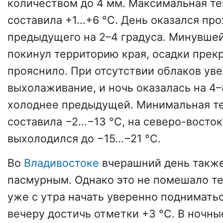
количеством до 4 мм. Максимальная те
составила +1…+6 °C. День оказался пр
предыдущего на 2–4 градуса. Минувше
покинул территорию края, осадки прек
прояснило. При отсутствии облаков ув
выхолаживание, и ночь оказалась на 4–
холоднее предыдущей. Минимальная т
составила −2…−13 °C, на северо-восток
выхолодился до −15…−21 °C.
Во
Владивостоке
вчерашний день такж
пасмурным. Однако это не помешало т
уже с утра начать уверенно подниматьс
вечеру достичь отметки +3 °C. В ночн