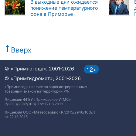
В выходные дни ожидается
понижение температурного
фона в Приморье
Вверх
12+
© «Примпогода», 2001-2026
© «Примгидромет», 2001-2026
«Примпогода» является зарегистрированным
товарным знаком на территории РФ.
Лицензия ФГБУ «Приморское УГМС»
Р/2013/2362/100/Л от 17.06.2013
Лицензия ООО «Метеосервис» Р/2015/2946/100/Л
от 22.12.2015