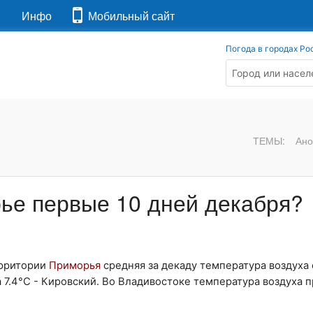
я
Инфо
Мобильный сайт
Погода в городах Ро
ТЕМЫ:
Ано
рье первые 10 дней декабря?
ерритории
Приморья
средняя за декаду температура воздуха 
а 7.4°C - Кировский. Во Владивостоке температура воздуха 