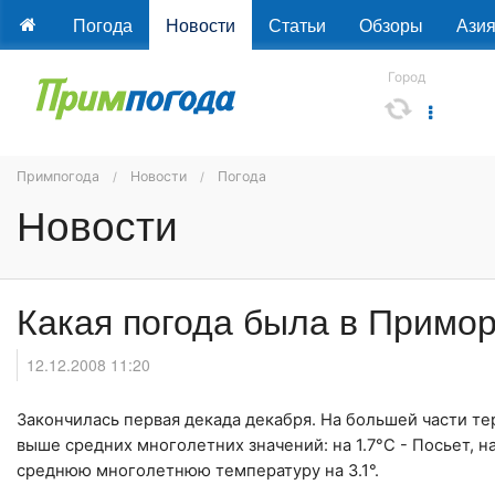
Погода
Новости
Статьи
Обзоры
Ази
Город
Примпогода
Новости
Погода
Новости
Какая погода была в Примо
12.12.2008 11:20
Закончилась первая декада декабря. На большей части т
выше средних многолетних значений: на 1.7°C - Посьет, н
среднюю многолетнюю температуру на 3.1°.