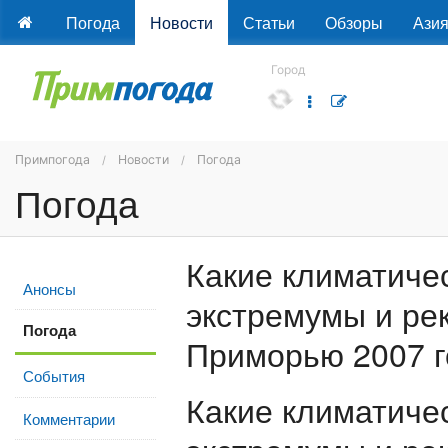
Погода
Новости
Статьи
Обзоры
Ази
Город
Примпогода
Новости
Погода
Погода
Какие климатиче
Анонсы
экстремумы и ре
Погода
Приморью 2007 г
События
Какие климатиче
Комментарии