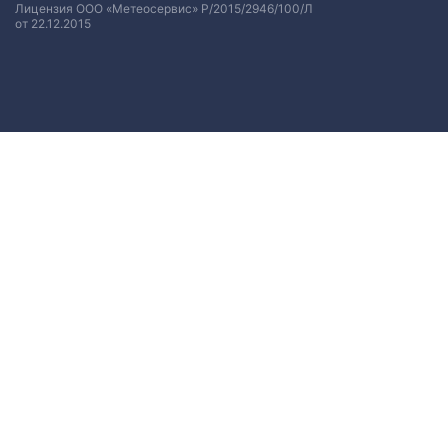
Лицензия ООО «Метеосервис» Р/2015/2946/100/Л
от 22.12.2015