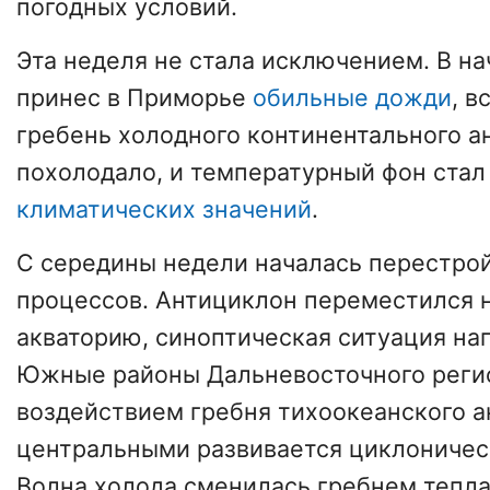
погодных условий.
Эта неделя не стала исключением. В н
принес в Приморье
обильные дожди
, в
гребень холодного континентального а
похолодало, и температурный фон ста
климатических значений
.
С середины недели началась перестро
процессов. Антициклон переместился 
акваторию, синоптическая ситуация н
Южные районы Дальневосточного регио
воздействием гребня тихоокеанского а
центральными развивается циклоничес
Волна холода сменилась гребнем тепла