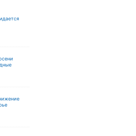
жидается
осени
одные
нижение
рье