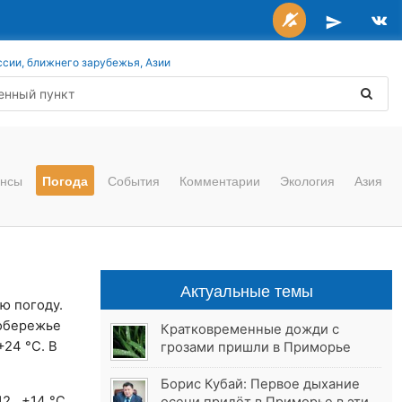
ссии, ближнего зарубежья, Азии
нсы
Погода
События
Комментарии
Экология
Азия
Актуальные темы
ю погоду.
побережье
Кратковременные дожди с
24 °C. В
грозами пришли в Приморье
Борис Кубай: Первое дыхание
12…+14 °C.