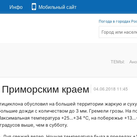
я
Инфо
Мобильный сайт
Погода в городах Ро
ТЕМЫ:
Ано
д Приморским краем
04.06.2018 11:45
тициклона обусловил на большей территории жаркую и суху
большие дожди с количеством до 3 мм. Гремели грозы. На 
Максимальная температура +25…+34 °C, на побережье +13…+
градусов выше, чем в субботу.
. Дул свежий ветер. Ночная температура была в пределах +