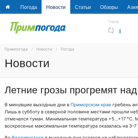
Погода
Новости
Статьи
Обзоры
Ази
Город
Примпогода
Новости
Погода
Новости
Летние грозы прогремят на
В минувшие выходные дни в
Приморском крае
гребень ан
Лишь в субботу в северной половине местами прошли не
отмечался туман. Минимальная температура +5…+17 °C. 
воскресенье максимальная температура оказалась на 3–7 
Во
Владивостоке
в выходные дни осадков не наблюдалось