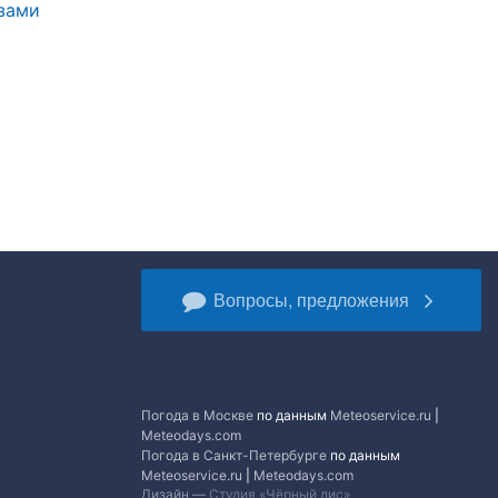
зами
Вопросы, предложения
Погода в Москве
по данным
Meteoservice.ru
|
Meteodays.com
Погода в Санкт-Петербурге
по данным
Meteoservice.ru
|
Meteodays.com
Дизайн —
Студия «Чёрный лис»