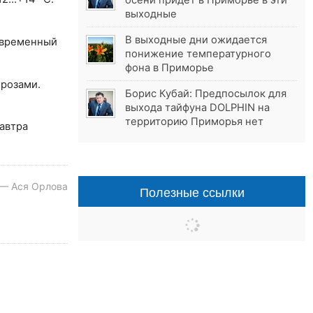
осени придёт в Приморье в эти
выходные
В выходные дни ожидается
овременный
понижение температурного
фона в Приморье
грозами.
Борис Кубай: Предпосылок для
выхода тайфуна DOLPHIN на
территорию Приморья нет
Завтра
 — Ася Орлова
Полезные ссылки