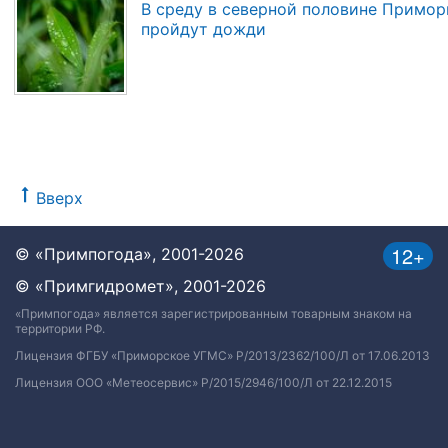
В среду в северной половине Примор
пройдут дожди
Вверх
12+
© «Примпогода», 2001-2026
© «Примгидромет», 2001-2026
«Примпогода» является зарегистрированным товарным знаком на
территории РФ.
Лицензия ФГБУ «Приморское УГМС» Р/2013/2362/100/Л от 17.06.2013
Лицензия ООО «Метеосервис» Р/2015/2946/100/Л от 22.12.2015