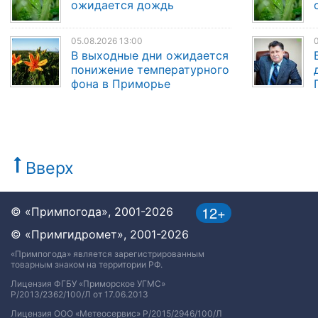
ожидается дождь
05.08.2026 13:00
0
В выходные дни ожидается
понижение температурного
фона в Приморье
Вверх
12+
© «Примпогода», 2001-2026
© «Примгидромет», 2001-2026
«Примпогода» является зарегистрированным
товарным знаком на территории РФ.
Лицензия ФГБУ «Приморское УГМС»
Р/2013/2362/100/Л от 17.06.2013
Лицензия ООО «Метеосервис» Р/2015/2946/100/Л