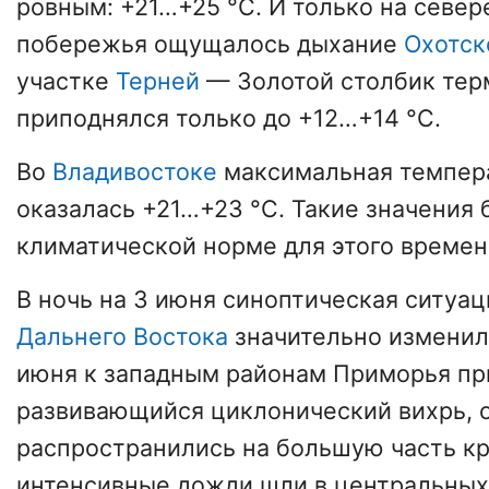
ровным: +21…+25 °C. И только на север
побережья ощущалось дыхание
Охотск
участке
Терней
— Золотой столбик те
приподнялся только до +12…+14 °C.
Во
Владивостоке
максимальная темпера
оказалась +21…+23 °C. Такие значения 
климатической норме для этого времен
В ночь на 3 июня синоптическая ситуац
Дальнего Востока
значительно изменил
июня к западным районам Приморья пр
развивающийся циклонический вихрь, 
распространились на большую часть кр
интенсивные дожди шли в центральных