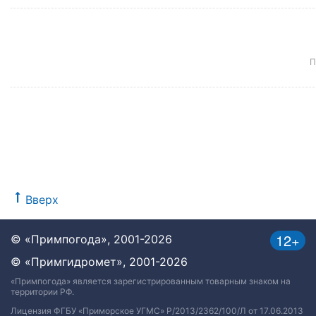
П
Вверх
12+
© «Примпогода», 2001-2026
© «Примгидромет», 2001-2026
«Примпогода» является зарегистрированным товарным знаком на
территории РФ.
Лицензия ФГБУ «Приморское УГМС» Р/2013/2362/100/Л от 17.06.2013