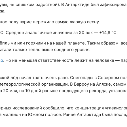
увы, не слишком радостной). В Антарктиде был зафиксирова
за.
ерное полушарие пережило самую жаркую весну.
С. Среднее аналогичное значение за XX век — +14,8 °С.
ёплыми или горячими на нашей планете. Таким образом, все
ытали только тепло выше среднего уровня.
ьо
. Но не меньшая ответственность лежит на человеке — п
ской лёд начал таять очень рано. Снегопады в Северном п
етеорологической организации. В Барроу на Аляске, самом
а 20 мая, на 10 дней раньше предыдущего рекорда, установ
рных исследований сообщило, что концентрация углекислог
на миллион на Южном полюсе. Ранее Антарктида была посл