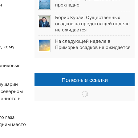
н
прохладно
Борис Кубай: Существенных
осадков на предстоящей неделе
не ожидается
На следующей неделе в
, кому
Приморье осадков не ожидается
арниковые
Полезные ссылки
олушарии
 северном
ленного в
о газа
едним место