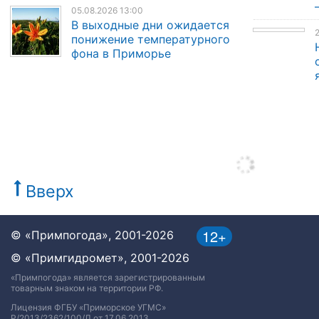
05.08.2026 13:00
В выходные дни ожидается
2
понижение температурного
фона в Приморье
Вверх
12+
© «Примпогода», 2001-2026
© «Примгидромет», 2001-2026
«Примпогода» является зарегистрированным
товарным знаком на территории РФ.
Лицензия ФГБУ «Приморское УГМС»
Р/2013/2362/100/Л от 17.06.2013