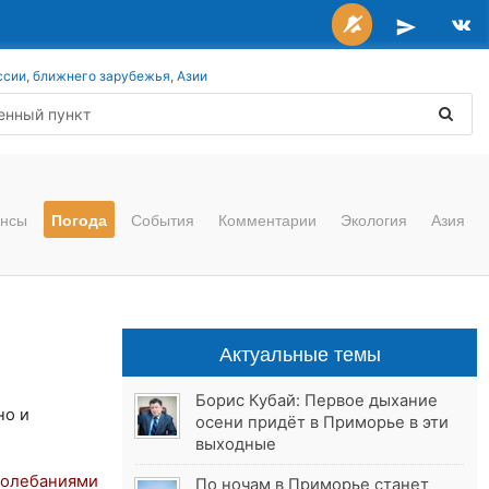
ссии, ближнего зарубежья, Азии
нсы
Погода
События
Комментарии
Экология
Азия
Актуальные темы
Борис Кубай: Первое дыхание
но и
осени придёт в Приморье в эти
выходные
колебаниями
По ночам в Приморье станет