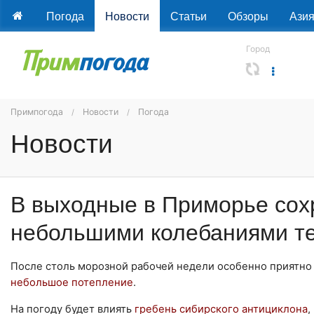
Погода
Новости
Статьи
Обзоры
Ази
Город
Примпогода
Новости
Погода
Новости
В выходные в Приморье сох
небольшими колебаниями т
После столь морозной рабочей недели особенно приятно 
небольшое потепление
.
На погоду будет влиять
гребень сибирского антициклона
,