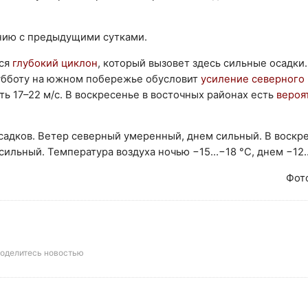
ению с предыдущими сутками.
тся
глубокий циклон
, который вызовет здесь сильные осадки.
субботу на южном побережье обусловит
усиление северного 
ь 17–22 м/с. В воскресенье в восточных районах есть
вероя
осадков. Ветер северный умеренный, днем сильный. В воскр
сильный. Температура воздуха ночью −15…−18 °С, днем −12
Фот
оделитесь новостью