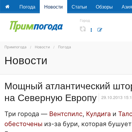
Погода
Новости
Статьи
Обзоры
Ази
Город
Примпогода
Новости
Погода
Новости
Мощный атлантический што
на Северную Европу
29.10.2013 15:
Три города —
Вентспилс
,
Кулдига
и
Тал
обесточены
из-за бури, которая бушует