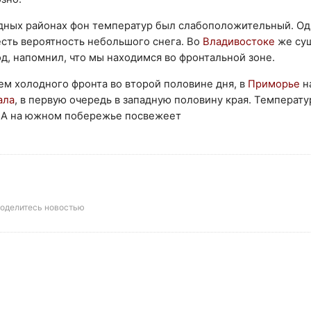
падных районах фон температур был слабоположительный. Од
есть вероятность небольшого снега. Во
Владивостоке
же су
од, напомнил, что мы находимся во фронтальной зоне.
ем холодного фронта во второй половине дня, в
Приморье
н
ала
, в первую очередь в западную половину края. Температ
. А на южном побережье посвежеет
оделитесь новостью