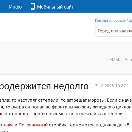
я
Инфо
Мобильный сайт
Погода в городах Ро
ТЕМЫ:
Ано
продержится недолго
17.12.2008 10:37
пла: то наступят оттепели, то затрещат морозы. Если с нач
, то вчера он попал во фронтальную зону западного циклон
ае
потеплело - почти повсеместно отмечались оттепели.
олтавка
и
Пограничный
столбик термометра поднялся до +8…
зно.