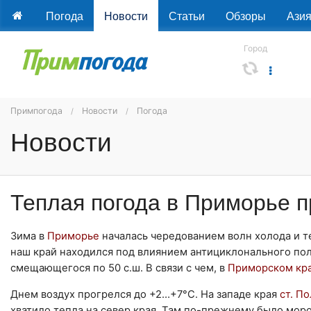
Погода
Новости
Статьи
Обзоры
Ази
Город
Примпогода
Новости
Погода
Новости
Теплая погода в Приморье 
Зима в
Приморье
началась чередованием волн холода и те
наш край находился под влиянием антициклонального поля
смещающегося по 50 с.ш. В связи с чем, в
Приморском кр
Днем воздух прогрелся до +2…+7°C. На западе края
ст. П
хватило тепла на север края. Там по-прежнему было моро