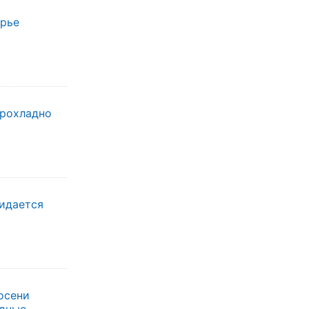
орье
прохладно
жидается
осени