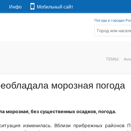
я
Инфо
Мобильный сайт
Погода в городах Ро
ТЕМЫ:
Ано
реобладала морозная погода
а морозная, без существенных осадков, погода.
ситуация изменилась. Вблизи прибрежных районов 