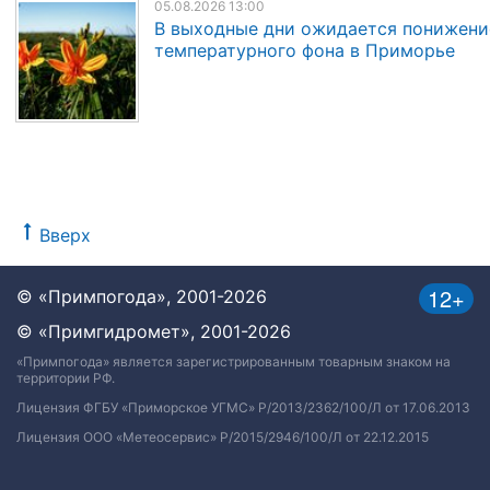
05.08.2026 13:00
В выходные дни ожидается понижени
температурного фона в Приморье
Вверх
12+
© «Примпогода», 2001-2026
© «Примгидромет», 2001-2026
«Примпогода» является зарегистрированным товарным знаком на
территории РФ.
Лицензия ФГБУ «Приморское УГМС» Р/2013/2362/100/Л от 17.06.2013
Лицензия ООО «Метеосервис» Р/2015/2946/100/Л от 22.12.2015