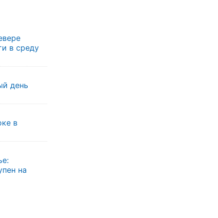
евере
ти в среду
ый день
оке в
ье:
упен на