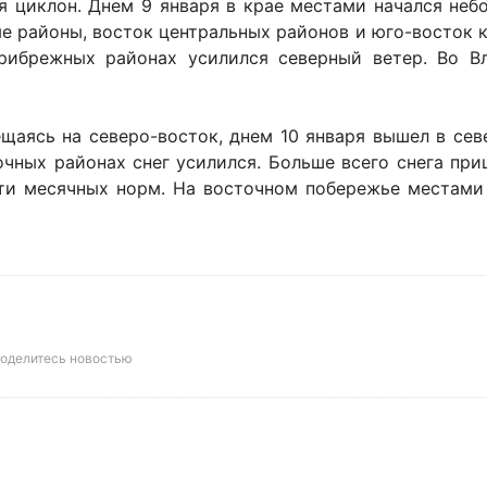
 циклон. Днем 9 января в крае местами начался небо
е районы, восток центральных районов и юго-восток 
рибрежных районах усилился северный ветер. Во В
щаясь на северо-восток, днем 10 января вышел в сев
чных районах снег усилился. Больше всего снега при
сяти месячных норм. На восточном побережье местами
оделитесь новостью