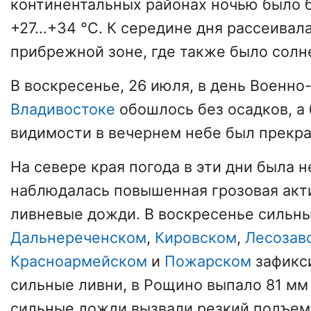
континентальных районах ночью было б
+27…+34 °С. К середине дня рассеивал
прибрежной зоне, где также было солн
В воскресенье, 26 июля, в день Военно
Владивостоке
обошлось без осадков, а
видимости в вечернем небе был прекра
На севере края погода в эти дни была 
наблюдалась повышенная грозовая акт
ливневые дожди. В воскресенье сильн
Дальнереченском
,
Кировском
,
Лесозав
Красноармейском
и
Пожарском
зафикс
сильные ливни, в Рощино выпало 81 м
сильные дожди вызвали резкий подъем