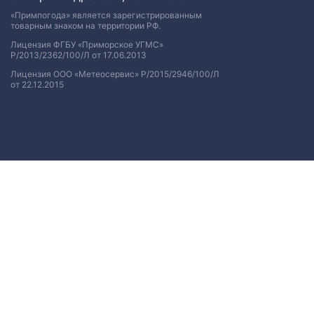
«Примпогода» является зарегистрированным
товарным знаком на территории РФ.
Лицензия ФГБУ «Приморское УГМС»
Р/2013/2362/100/Л от 17.06.2013
Лицензия ООО «Метеосервис» Р/2015/2946/100/Л
от 22.12.2015