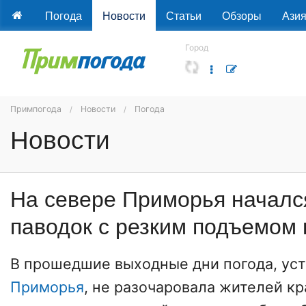
Погода
Новости
Статьи
Обзоры
Ази
Город
Примпогода
Новости
Погода
Новости
На севере Приморья началс
паводок с резким подъемом
В прошедшие выходные дни погода, ус
Приморья
, не разочаровала жителей кр