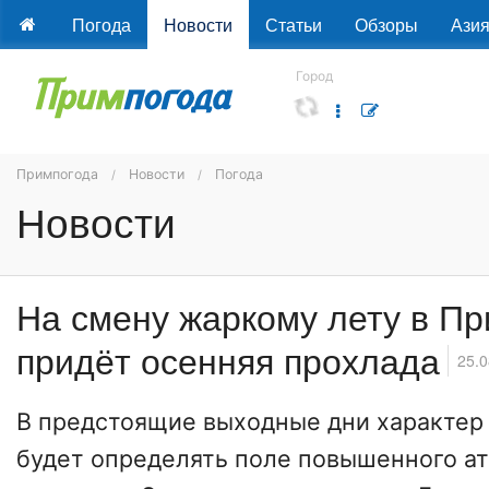
Погода
Новости
Статьи
Обзоры
Ази
Город
Примпогода
Новости
Погода
Новости
На смену жаркому лету в П
придёт осенняя прохлада
25.0
В предстоящие выходные дни характер
будет определять поле повышенного а