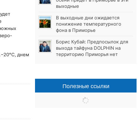
осени придёт в Приморье в эти
выходные
Будет
В выходные дни ожидается
е
понижение температурного
в южных
фона в Приморье
веро-
Борис Кубай: Предпосылок для
выхода тайфуна DOLPHIN на
территорию Приморья нет
.−20°С, днем
Полезные ссылки