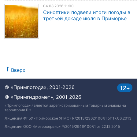
04.08.2026 11:00
Синоптики подвели итоги погоды в
третьей декаде июля в Приморье
Вверх
12+
© «Примпогода», 2001-2026
© «Примгидромет», 2001-2026
«Примпогода» является зарегистрированным товарным знаком на
территории РФ.
Лицензия ФГБУ «Приморское УГМС» Р/2013/2362/100/Л от 17.06.2013
Лицензия ООО «Метеосервис» Р/2015/2946/100/Л от 22.12.2015