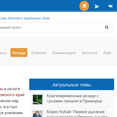
ссии, ближнего зарубежья, Азии
нсы
Погода
События
Комментарии
Экология
Азия
Актуальные темы
мы
и на юге
овского края
Кратковременные дожди с
ически над
грозами пришли в Приморье
, и в тыл
Борис Кубай: Первое дыхание
тся усиление