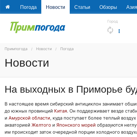
Погода
Новости
Статьи
Обзоры
Ази
Город
Примпогода
Новости
Погода
Новости
На выходных в Приморье бу
В настоящее время сибирский антициклон занимает обши
до южных провинций
Китая
. Он поддерживает везде стаб
и
Амурской области
, куда поступает более теплый воздух 
акваторией
Желтого
и
Японского
морей
образуются неглу
им происходит заток очередной порции холодного возду