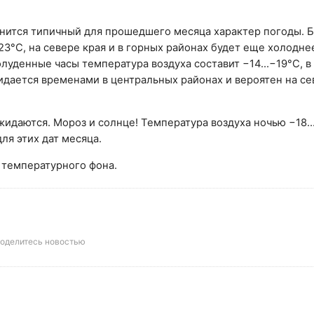
нится типичный для прошедшего месяца характер погоды. 
23°С, на севере края и в горных районах будет еще холодне
полуденные часы температура воздуха составит −14...−19°С, 
идается временами в центральных районах и вероятен на се
идаются. Мороз и солнце! Температура воздуха ночью −18..
для этих дат месяца.
температурного фона.
оделитесь новостью