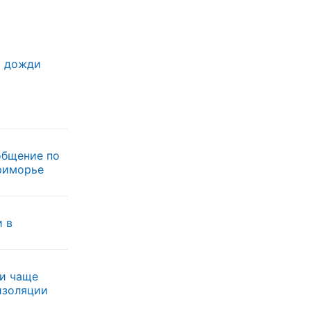
т дожди
общение по
риморье
 в
и чаще
изоляции