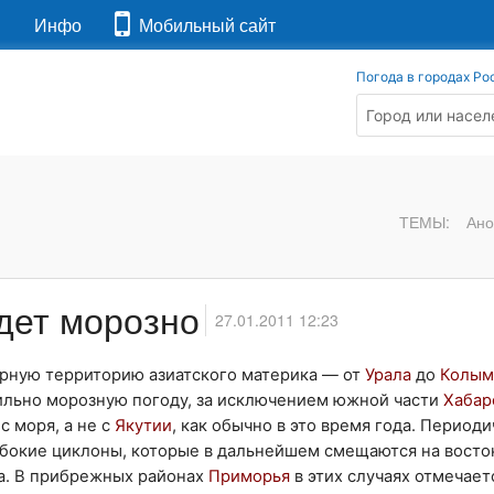
я
Инфо
Мобильный сайт
Погода в городах Ро
ТЕМЫ:
Ано
дет морозно
27.01.2011 12:23
рную территорию азиатского материка — от
Урала
до
Колы
ильно морозную погоду, за исключением южной части
Хабар
с моря, а не с
Якутии
, как обычно в это время года. Период
бокие циклоны, которые в дальнейшем смещаются на восток
ха. В прибрежных районах
Приморья
в этих случаях отмечае