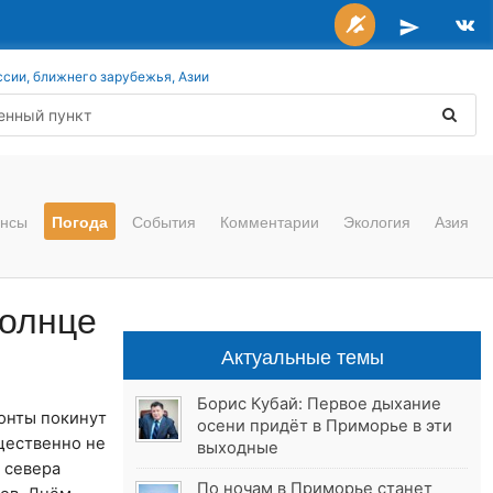
ссии, ближнего зарубежья, Азии
нсы
Погода
События
Комментарии
Экология
Азия
солнце
Актуальные темы
Борис Кубай: Первое дыхание
онты покинут
осени придёт в Приморье в эти
ущественно не
выходные
 севера
По ночам в Приморье станет