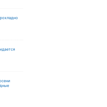
прохладно
жидается
осени
одные