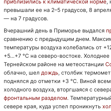
приблизились к климатической норме
,
превышали ее на 2–5 градусов, 8 апрел
— на 7 градусов.
Вчерашний день в Приморье выдался
п
сравнению с предыдущим днем. Макси
температуры воздуха колебались от +1
+5…+7 °C на северо-востоке. Холоднее 
Тернейском районе на метеостанции
С
облачно, шел
дождь
, столбик термомет
поднялся до отметки +3 °C. Виной все
холодного воздуха, вторгшаяся с север
фронтальным разделом
. Температурны
севере края, куда успел проникнуть
хо