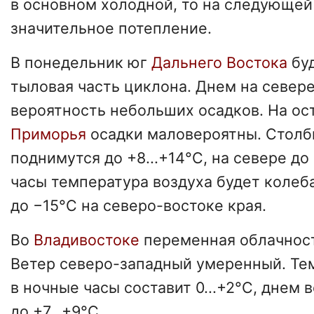
в основном холодной, то на следующе
значительное потепление.
В понедельник юг
Дальнего Востока
буд
тыловая часть циклона. Днем на севере
вероятность небольших осадков. На ос
Приморья
осадки маловероятны. Столб
поднимутся до +8...+14°С, на севере до 
часы температура воздуха будет колеба
до −15°С на северо-востоке края.
Во
Владивостоке
переменная облачност
Ветер северо-западный умеренный. Те
в ночные часы составит 0...+2°С, днем 
до +7...+9°С.