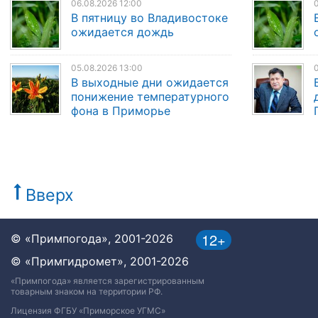
06.08.2026 12:00
0
В пятницу во Владивостоке
ожидается дождь
05.08.2026 13:00
0
В выходные дни ожидается
понижение температурного
фона в Приморье
Вверх
12+
© «Примпогода», 2001-2026
© «Примгидромет», 2001-2026
«Примпогода» является зарегистрированным
товарным знаком на территории РФ.
Лицензия ФГБУ «Приморское УГМС»