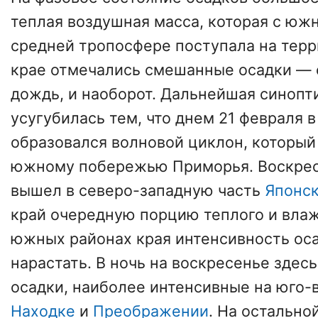
теплая воздушная масса, которая с юж
средней тропосфере поступала на тер
крае отмечались смешанные осадки — 
дождь, и наоборот. Дальнейшая синопт
усугубилась тем, что днем 21 февраля 
образовался волновой циклон, который 
южному побережью Приморья. Воскре
вышел в северо-западную часть
Японск
край очередную порцию теплого и влаж
южных районах края интенсивность ос
нарастать. В ночь на воскресенье зде
осадки, наиболее интенсивные на юго-
Находке
и
Преображении
. На остально