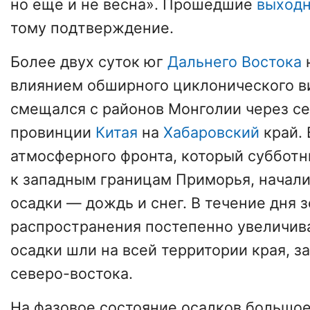
но еще и не весна». Прошедшие
выходн
тому подтверждение.
Более двух суток юг
Дальнего Востока
влиянием обширного циклонического в
смещался с районов Монголии через с
провинции
Китая
на
Хабаровский
край. 
атмосферного фронта, который суббот
к западным границам Приморья, начал
осадки — дождь и снег. В течение дня з
распространения постепенно увеличив
осадки шли на всей территории края, 
северо-востока.
На фазовое состояние осадков большое