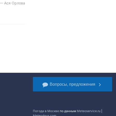
 — Ася Орлова
Вопросы, предложения
Погода в Москве
по данным
Meteoservice.ru
|
Meteodays.com