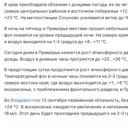
В крае преобладала облачная с дождями погода, из-за че
севере центральных районов и восточном побережье +12
+23 °С. На метеостанции Сосуново усиливался ветер до 1
В ночь на пятницу в Приморье местами прошел небольшо
фон оказался на уровне предыдущей ночи. На севере края
и воздух выходился на 1–3 градуса до +8…+11 °С.
Сегодня днем в Приморье начнется рост атмосферного д
дождь. Воздух в дневные часы прогреется до +20…+26 °С,
В предстоящие сутки продолжится рост атмосферного дав
Температурный фон в ночные часы понизится на 2–3 град
северо-востоке края, где воздух выхолодится до +1…+6 °С
воскресенье, с приближением фронтального раздела, в 
Во
Владивостоке
13 сентября переменная облачность, без
+24 °С. В воскресенье ожидается увеличение и натекание
18 м/с. Этот день будет прохладнее предыдущего на 2–3 г