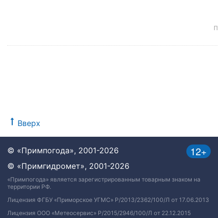
П
Вверх
12+
© «Примпогода», 2001-2026
© «Примгидромет», 2001-2026
«Примпогода» является зарегистрированным товарным знаком на
территории РФ.
Лицензия ФГБУ «Приморское УГМС» Р/2013/2362/100/Л от 17.06.2013
Лицензия ООО «Метеосервис» Р/2015/2946/100/Л от 22.12.2015