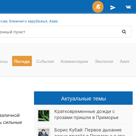
ссии, ближнего зарубежья, Азии
нсы
Погода
События
Комментарии
Экология
Азия
Актуальные темы
Кратковременные дожди с
азличной
грозами пришли в Приморье
сь сильные
Борис Кубай: Первое дыхание