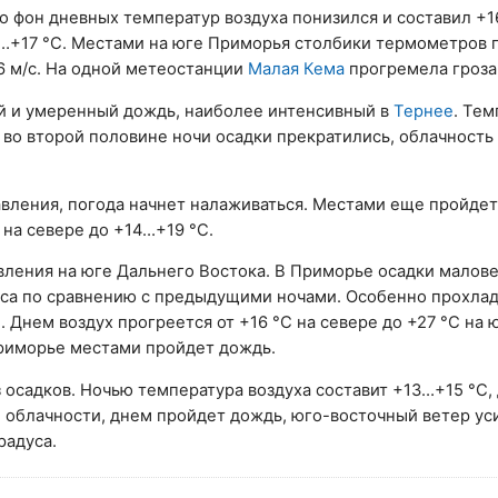
го фон дневных температур воздуха понизился и составил +1
…+17 °С. Местами на юге Приморья столбики термометров 
6 м/с. На одной метеостанции
Малая Кема
прогремела гроза
й и умеренный дождь, наиболее интенсивный в
Тернее
. Те
 во второй половине ночи осадки прекратились, облачность 
авления, погода начнет налаживаться. Местами еще пройде
 на севере до +14…+19 °С.
ления на юге Дальнего Востока. В Приморье осадки малов
уса по сравнению с предыдущими ночами. Особенно прохлад
. Днем воздух прогреется от +16 °С на севере до +27 °С на 
Приморье местами пройдет дождь.
 осадков. Ночью температура воздуха составит +13…+15 °С,
 облачности, днем пройдет дождь, юго-восточный ветер уси
радуса.