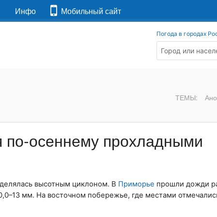
я
Инфо
Мобильный сайт
Погода в городах Ро
ТЕМЫ:
Ано
я по-осеннему прохладными
делялась высотным циклоном. В
Приморье
прошли дожди р
0,0–13 мм. На восточном побережье, где местами отмечали