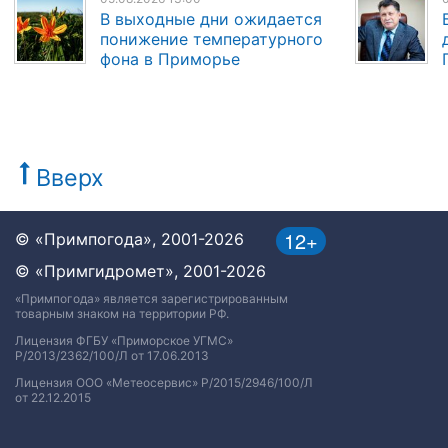
В выходные дни ожидается
понижение температурного
фона в Приморье
Вверх
12+
© «Примпогода», 2001-2026
© «Примгидромет», 2001-2026
«Примпогода» является зарегистрированным
товарным знаком на территории РФ.
Лицензия ФГБУ «Приморское УГМС»
Р/2013/2362/100/Л от 17.06.2013
Лицензия ООО «Метеосервис» Р/2015/2946/100/Л
от 22.12.2015