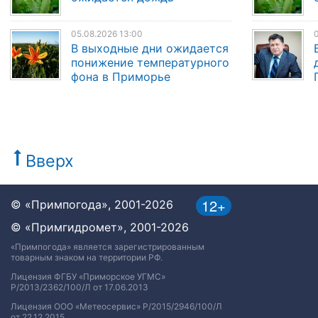
05.08.2026 13:00
0
В выходные дни ожидается
понижение температурного
фона в Приморье
Вверх
12+
© «Примпогода», 2001-2026
© «Примгидромет», 2001-2026
«Примпогода» является зарегистрированным
товарным знаком на территории РФ.
Лицензия ФГБУ «Приморское УГМС»
Р/2013/2362/100/Л от 17.06.2013
Лицензия ООО «Метеосервис» Р/2015/2946/100/Л
от 22.12.2015