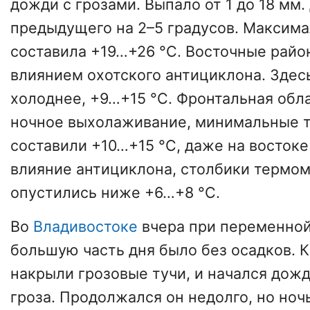
дожди с грозами. Выпало от 1 до 18 мм
предыдущего на 2–5 градусов. Максим
составила +19…+26 °C. Восточные райо
влиянием охотского антициклона. Здес
холоднее, +9…+15 °C. Фронтальная об
ночное выхолаживание, минимальные 
составили +10…+15 °C, даже на востоке 
влияние антициклона, столбики термом
опустились ниже +6…+8 °C.
Во
Владивостоке
вчера при переменной
большую часть дня было без осадков. К
накрыли грозовые тучи, и начался дож
гроза. Продолжался он недолго, но ноч