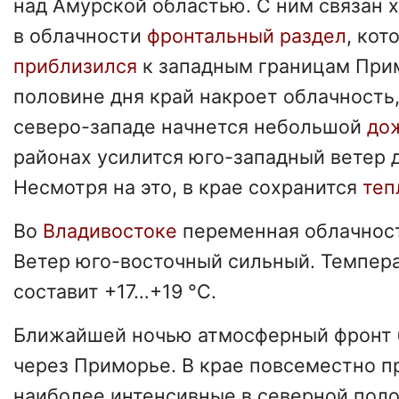
над Амурской областью. С ним связан
в облачности
фронтальный раздел
, кот
приблизился
к западным границам Прим
половине дня край накроет облачность
северо-западе начнется небольшой
до
районах усилится юго-западный ветер д
Несмотря на это, в крае сохранится
теп
Во
Владивостоке
переменная облачност
Ветер юго-восточный сильный. Темпера
составит +17…+19 °С.
Ближайшей ночью атмосферный фронт 
через Приморье. В крае повсеместно 
наиболее интенсивные в северной поло