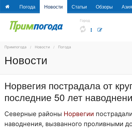
Погода
Новости
Статьи
Обзоры
Ази
Город
Примпогода
Новости
Погода
Новости
Норвегия пострадала от кру
последние 50 лет наводнен
Северные районы
Норвегии
пострадали
наводнения, вызванного проливными д