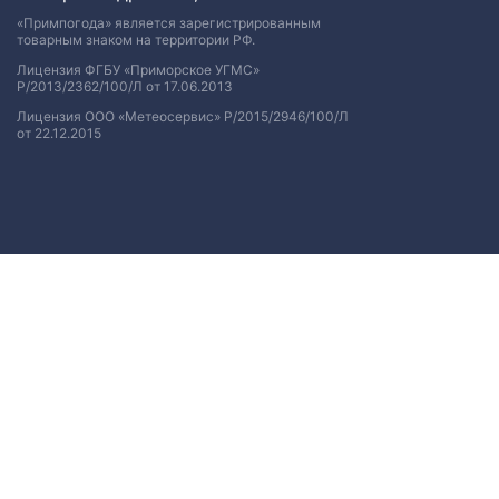
«Примпогода» является зарегистрированным
товарным знаком на территории РФ.
Лицензия ФГБУ «Приморское УГМС»
Р/2013/2362/100/Л от 17.06.2013
Лицензия ООО «Метеосервис» Р/2015/2946/100/Л
от 22.12.2015