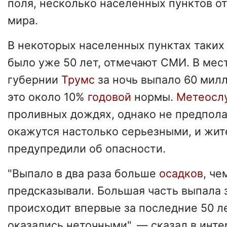
поля, несколько населенных пунктов о
мира.
В некоторых населенных пунктах таки
было уже 50 лет, отмечают СМИ. В мес
губернии
Трумс
за ночь выпало 60 мил
это около 10%
годовой
нормы.
Метеосл
проливных дождях, однако не предполаг
окажутся настолько серьезными, и жит
предупредили об опасности.
"Выпало в два раза больше
осадков
, че
предсказывали. Большая часть выпала з
происходит впервые за последние 50 л
оказались неточными", — сказал в инт