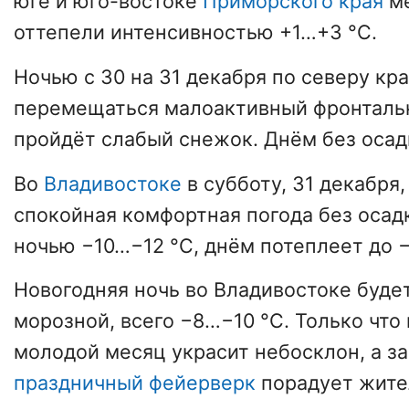
юге и юго-востоке
Приморского края
ме
оттепели интенсивностью +1…+3 °С.
Ночью с 30 на 31 декабря по северу кр
перемещаться малоактивный фронтальн
пройдёт слабый снежок. Днём без осад
Во
Владивостоке
в субботу, 31 декабря
спокойная комфортная погода без осад
ночью −10…−12 °С, днём потеплеет до 
Новогодняя ночь во Владивостоке буде
морозной, всего −8…−10 °С. Только чт
молодой месяц украсит небосклон, а з
праздничный фейерверк
порадует жител