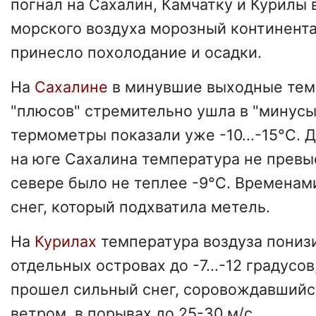
погнал на Сахалин, Камчатку и Курилы 
морского воздуха морозный континента
принесло похолодание и осадки.
На
Сахалине
в минувшие выходные тем
"плюсов" стремительно ушла в "минусы
термометры показали уже -10...-15°C. 
на юге Сахалина температура не превыс
севере было не теплее -9°C. Времена
снег, который подхватила метель.
На
Курилах
температура воздуза понизил
отдельных островах до -7...-12 градусов
прошел сильный снег, соровождавший
ветром, в порывах до 25-30 м/с.