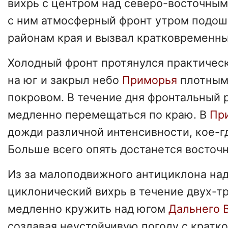
вихрь с центром над северо-восточны
с ним атмосферный фронт утром подо
районам края и вызвал кратковременн
Холодный фронт протянулся практическ
на юг и закрыл небо
Приморья
плотным
покровом. В течение дня фронтальный 
медленно перемещаться по краю. В
Пр
дожди различной интенсивности, кое-гд
Больше всего опять достанется восто
Из за малоподвижного антициклона на
циклонический вихрь в течение двух-тр
медленно кружить над югом
Дальнего 
создавая неустойчивую погоду с крат