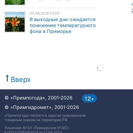
05.08.2026 13:00
В выходные дни ожидается
понижение температурного
фона в Приморье
Вверх
12+
© «Примпогода», 2001-2026
© «Примгидромет», 2001-2026
«Примпогода» является зарегистрированным
товарным знаком на территории РФ.
Лицензия ФГБУ «Приморское УГМС»
Р/2013/2362/100/Л от 17.06.2013