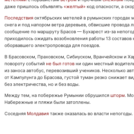
даже пришлось объявлять
«желтый»
код опасности, а ско
Последствия
октябрьских метелей в румынских городах 
снега и под напором ветра деревьев, обвисшие провода 
сообщение по маршруту Брасов — Бухарест из-за непого
приходилось ожидать возобновления работы 13 составов н
оборвавшего электропровода для поездов.
В Брасовском, Праховском, Сибиуском, Вранчейском и Х
повороту событий
не был готов
ни один местный водитель
из заноса автобус, перевозивший учеников. Несколько а
от Кампулунга до Брасова, густой туман резко снижает в
без электричества, но и без воды.
Между тем, на побережье Румынии обрушился
шторм
. М
Набережные и пляжи были затоплены.
Соседняя
Молдавия
также оказалась во власти непогоды