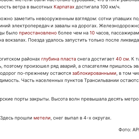
рость ветра в высотных
Карпатах
достигала 100 км/ч.
можно заметить невооруженным взглядом: сотни упавших п
линий электропередач и завалы на дорогах. Железнодорожн
ды было
приостановлено
более чем на
10
часов, пассажирам
а вокзалах. Поезда удалось запустить только после ликвид
аргитском районах
глубина пласта
снега достигает
40 см
. К 
, поэтому произошел ряд аварий, а спасателям пришлось эв
втодорог по-прежнему остаются
заблокированными
, в том ч
идимость. Часть населенных пунктов Трансильвании остаютс
орские порты закрыты. Высота волн превышала десять метро
. Здесь прошли
метели
, снег выпал в 4-х округах.
Фото: AP