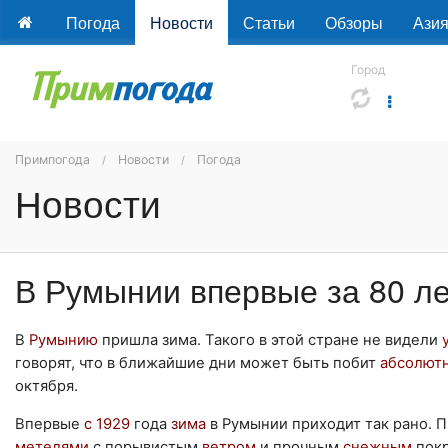
Погода
Новости
Статьи
Обзоры
Ази
Город
Примпогода
Новости
Погода
Новости
В Румынии впервые за 80 ле
В
Румынию
пришла зима. Такого в этой стране не видели
говорят, что в ближайшие дни может быть побит
абсолют
октября.
Впервые
с 1929
года
зима
в Румынии приходит так рано. 
метелями
с порывистым
ветром
и прочным
снежным
покр