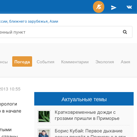
ссии, ближнего зарубежья, Азии
нсы
Погода
События
Комментарии
Экология
Азия
2013 10:55
Актуальные темы
орологи
о в начале
Кратковременные дожди с
грозами пришли в Приморье
стыми
Борис Кубай: Первое дыхание
х страны