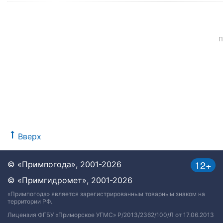
П
Вверх
12+
© «Примпогода», 2001-2026
© «Примгидромет», 2001-2026
«Примпогода» является зарегистрированным товарным знаком на
территории РФ.
Лицензия ФГБУ «Приморское УГМС» Р/2013/2362/100/Л от 17.06.2013