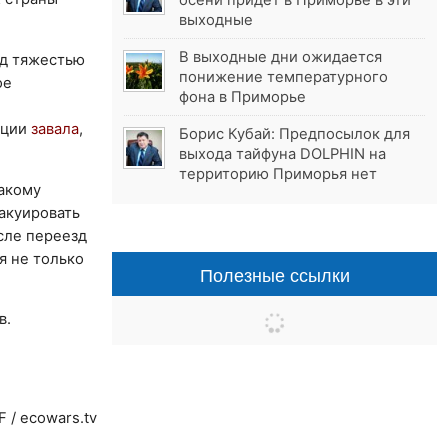
осени придёт в Приморье в эти
выходные
В выходные дни ожидается
од тяжестью
понижение температурного
ое
фона в Приморье
ации
завала
,
Борис Кубай: Предпосылок для
выхода тайфуна DOLPHIN на
территорию Приморья нет
такому
акуировать
исле переезд
я не только
Полезные ссылки
в.
F / ecowars.tv