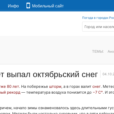
я
Инфо
Мобильный сайт
Погода в городах Ро
ТЕМЫ:
Ано
т выпал октябрьский снег
04.10.
уже 80 лет
. На побережье
шторм
, а в горах валит
снег
. Мете
ный рекорд
— температура воздуха понизится до
−7 С°
. И эт
Причем, начало зимы ознаменовалось здесь длительными гу
овом. Метели были настолько суровыми, что в пяти района