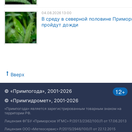
04.08.2026 13:00
В среду в северной половине Примор
пройдут дожди
Вверх
12+
© «Примпогода», 2001-2026
© «Примгидромет», 2001-2026
«Примпогода» является зарегистрированным товарным знаком на
территории РФ.
Лицензия ФГБУ «Приморское УГМС» Р/2013/2362/100/Л от 17.06.2013
Лицензия ООО «Метеосервис» Р/2015/2946/100/Л от 22.12.2015