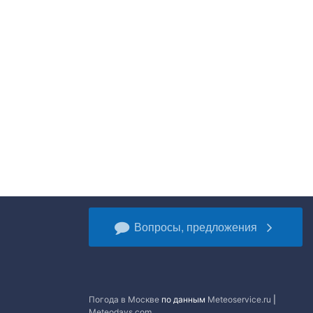
Вопросы, предложения
Погода в Москве
по данным
Meteoservice.ru
|
Meteodays.com