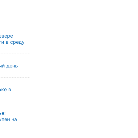
евере
ти в среду
ый день
оке в
ье:
упен на