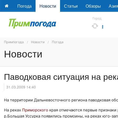
Погода
Новости
Статьи
Обзоры
Ази
Город
Примпогода
Новости
Погода
Новости
Паводковая ситуация на рек
31.03.2009 14:40
На территории Дальневосточного региона паводковая обс
На реках
Приморского
края отмечаются первые признаки 
р.Большая Уссурка появились промоины, на реках юго-запа