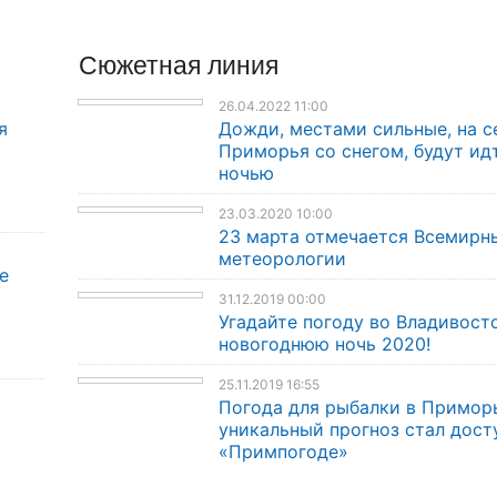
Сюжетная линия
26.04.2022 11:00
я
Дожди, местами сильные, на с
Приморья со снегом, будут ид
ночью
23.03.2020 10:00
23 марта отмечается Всемирн
метеорологии
е
31.12.2019 00:00
Угадайте погоду во Владивост
новогоднюю ночь 2020!
25.11.2019 16:55
Погода для рыбалки в Примор
уникальный прогноз стал дост
«Примпогоде»