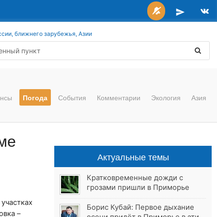
ссии, ближнего зарубежья, Азии
нсы
Погода
События
Комментарии
Экология
Азия
ме
Актуальные темы
Кратковременные дожди с
грозами пришли в Приморье
 участках
Борис Кубай: Первое дыхание
овка –