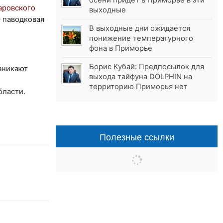
осени придёт в Приморье в эти
аровского
выходные
 паводковая
В выходные дни ожидается
понижение температурного
фона в Приморье
Борис Кубай: Предпосылок для
зникают
выхода тайфуна DOLPHIN на
территорию Приморья нет
бласти.
Полезные ссылки