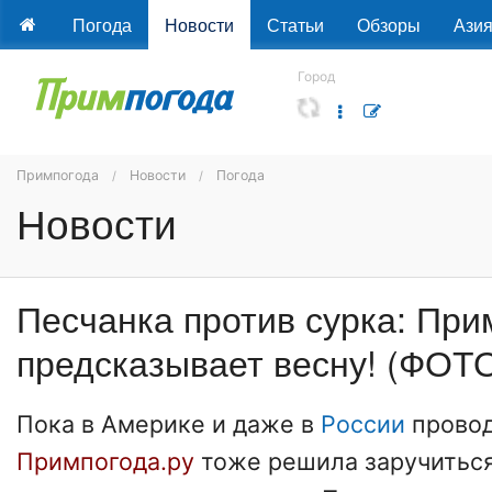
Погода
Новости
Статьи
Обзоры
Ази
Город
Примпогода
Новости
Погода
Новости
Песчанка против сурка: При
предсказывает весну! (ФОТ
Пока в Америке и даже в
России
прово
Примпогода.ру
тоже решила заручитьс