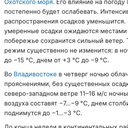
Охотского моря
. Его влияние на погоду
постепенно будет ослабевать. Интенси
распространения осадков уменьшится.
умеренные осадки ожидаются местами н
побережье сохранится сильный ветер.
режим существенно не изменится: в но
до −15 °C, днем от +3 °C до −9 °C.
Во
Владивостоке
в четверг ночью облач
прояснениями, без существенных осадк
северо-западном ветре 11–16 м/с ночн
воздуха составят −7…−9 °C, днем стол
поднимутся до −1…−3 °C.
До конца недели в континентальных р