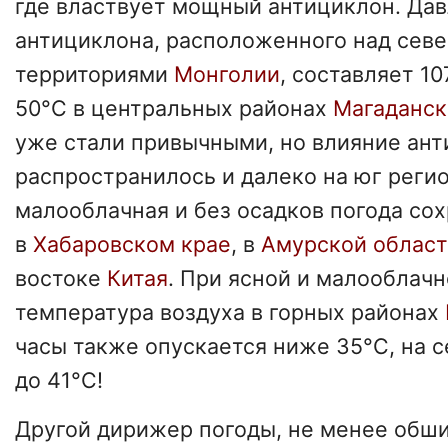
где властвует мощный антициклон. Дав
антициклона, расположенного над сев
территориями
Монголии
, составляет 1
50°C в центральных районах
Магаданск
уже стали привычными, но влияние ан
распространилось и далеко на юг регио
малооблачная и без осадков погода со
в
Хабаровском крае
, в
Амурской облас
востоке
Китая
. При ясной и малооблачн
температура воздуха в горных районах
часы также опускается ниже 35°C, на 
до 41°C!
Другой дирижер погоды, не менее обш