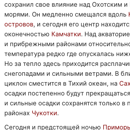
сохранил свое влияние над Охотским и
морями. Он медленно смещался вдоль
островов
, и сегодня его центр находит
оконечностью
Камчатки
. Над акватори
и прибрежными районами относительно
температура редко где опускалась ниже
Но за тепло здесь приходится расплач
снегопадами и сильными ветрами. В б
циклон сместится в Тихий океан, на
Са
осадки постепенно будут прекращатьс
и сильные осадки сохранятся только в
районах
Чукотки
.
Сегодня и предстоящей ночью
Примор