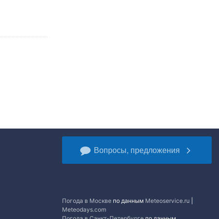
Вопросы, предложения
Погода в Москве
по данным
Meteoservice.ru
|
Meteodays.com
Погода в Санкт-Петербурге
по данным