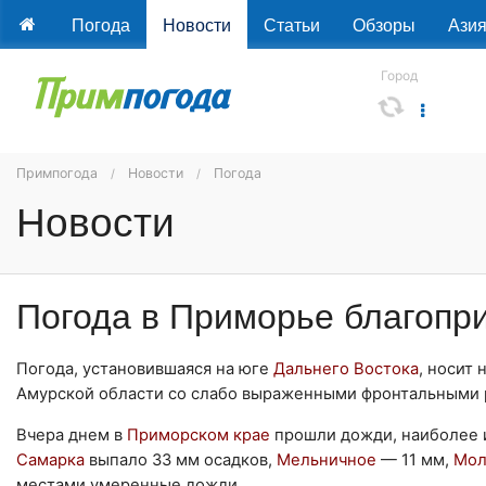
Погода
Новости
Статьи
Обзоры
Ази
Город
Примпогода
Новости
Погода
Новости
Погода в Приморье благопр
Погода, установившаяся на юге
Дальнего Востока
, носит
Амурской области со слабо выраженными фронтальными 
Вчера днем в
Приморском крае
прошли дожди, наиболее и
Самарка
выпало 33 мм осадков,
Мельничное
— 11 мм,
Мол
местами умеренные дожди.