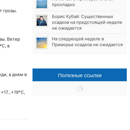
прохладно
т грозы.
Борис Кубай: Существенных
осадков на предстоящей неделе
не ожидается
На следующей неделе в
зы. Ветер
Приморье осадков не ожидается
ºС, в
Полезные ссылки
ди, а днем в
 +17…+19°С,