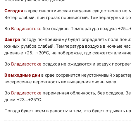
Сегодня
в крае синоптическая ситуация существенно не 
Ветер слабый, при грозах порывистый. Температурный фо
Во
Владивостоке
без осадков. Температура воздуха +25…
Завтра
погоду по-прежнему будет определять поле пониж
южных румбов слабый. Температура воздуха в ночные час
дневные +25…+30ºС, на побережье, где скажется влияние
Во
Владивостоке
осадков не ожидаются и воздух прогрее
В выходные дни
в крае сохранится неустойчивый характе
воскресенье вероятность их выпадения очень мала.
Во
Владивостоке
переменная облачность, без осадков. В
днем +23...+25°С.
Погода будет всем в радость: и тем, кто будет отдыхать на