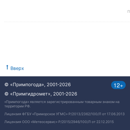
П
Вверх
12+
© «Примпогода», 2001-2026
© «Примгидромет», 2001-2026
«Примпогода» является зарегистрированным товарным знаком на
территории РФ.
Лицензия ФГБУ «Приморское УГМС» Р/2013/2362/100/Л от 17.06.2013
Лицензия ООО «Метеосервис» Р/2015/2946/100/Л от 22.12.2015