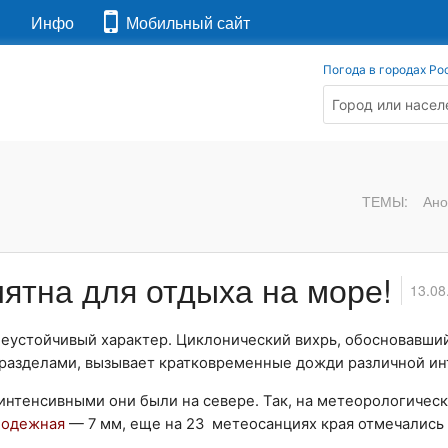
я
Инфо
Мобильный сайт
Погода в городах Ро
ТЕМЫ:
Ано
иятна для отдыха на море!
13.08
 неустойчивый характер. Циклонический вихрь, обосновавши
разделами, вызывает кратковременные дожди различной ин
нтенсивными они были на севере. Так, на метеорологическ
одежная
— 7 мм, еще на 23 метеосанциях края отмечались