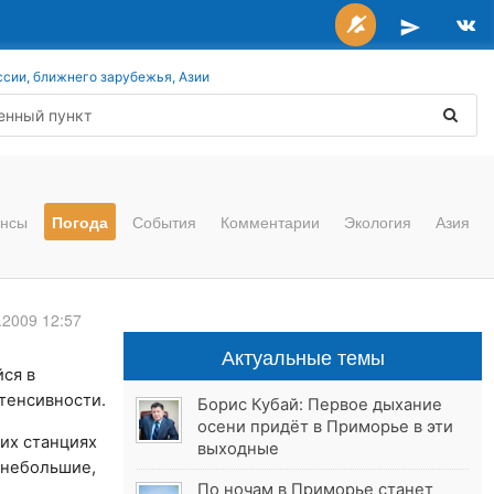
ссии, ближнего зарубежья, Азии
нсы
Погода
События
Комментарии
Экология
Азия
.2009 12:57
Актуальные темы
йся в
тенсивности.
Борис Кубай: Первое дыхание
осени придёт в Приморье в эти
их станциях
выходные
 небольшие,
По ночам в Приморье станет