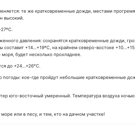
меняется: те же кратковременные дожди, местами прогремя
н высокий.
+27ºС.
енного давления: сохранятся кратковременные дожди, гро
ы составит +14…+19ºС, на крайнем северо-востоке +10…+15
 моря, будет несколько прохладнее.
тся до +24…+26°С.
р погоды: кое-где пройдут небольшие кратковременные дож
етер юго-восточный умеренный. Температура воздуха ночью
 море или в лесу, и тем, кто на дачном участке!