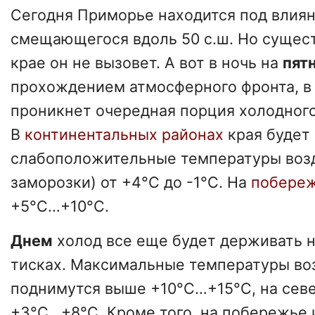
Сегодня Приморье находится под влия
смещающегося вдоль 50 с.ш. Но сущес
крае он не вызовет. А вот в ночь на
пят
прохождением атмосферного фронта, в
проникнет очередная порция холодного
В
континентальных районах
края будет
слабоположительные температуры воз
заморозки) от +4°C до -1°C. На
побере
+5°C…+10°C.
Днем
холод все еще будет держивать н
тисках. Максимальные температуры во
поднимутся выше +10°C…+15°C, на сев
+3°C…+8°C. Кроме того, на побережье 